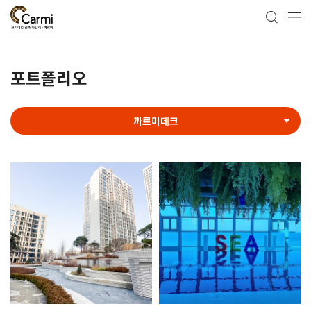
포트폴리오
까르미데크