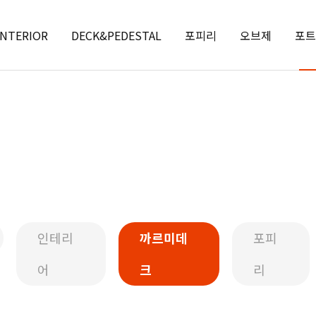
INTERIOR
DECK&PEDESTAL
포피리
오브제
포트
인테리
까르미데
포피
어
크
리