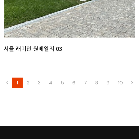
서울 래미안 원베일리 03
1
2
3
4
5
6
7
8
9
10