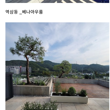
역삼동 _베나아우룸