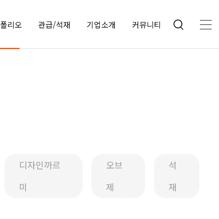
폴리오
관급/석재
기업소개
커뮤니티
디자인까르
오브
석
미
제
재