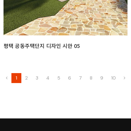
평택 공동주택단지 디자인 시안 05
1
2
3
4
5
6
7
8
9
10