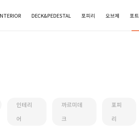
INTERIOR
DECK&PEDESTAL
포피리
오브제
포트
인테리
까르미데
포피
어
크
리