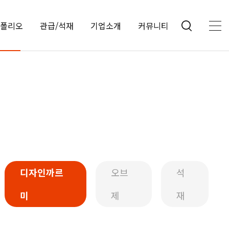
폴리오
관급/석재
기업소개
커뮤니티
디자인까르
오브
석
미
제
재